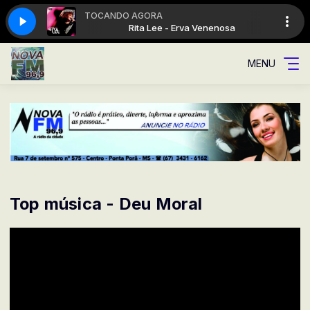
TOCANDO AGORA
rva Venenosa
Rita Lee - Erva Venenosa
MENU
Top música - Deu Moral