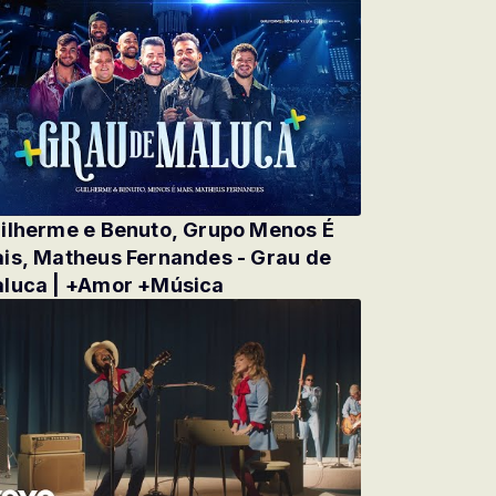
ilherme e Benuto, Grupo Menos É
is, Matheus Fernandes - Grau de
luca | +Amor +Música