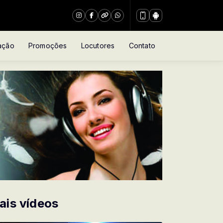
ação
Promoções
Locutores
Contato
ais vídeos