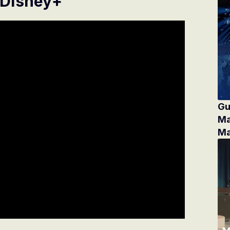
| Disney+
Gu
Ma
Ma