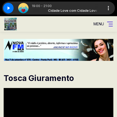
19:00 - 21:00
Cidade Love
dade
A Rádio da cidade
Cidade Love com Cidade Love
MENU
Tosca Giuramento