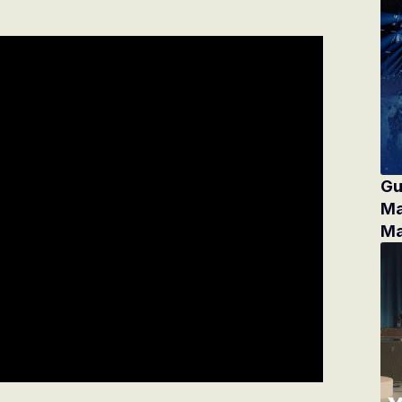
Gu
Ma
Ma