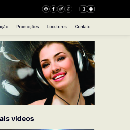
ação
Promoções
Locutores
Contato
ais vídeos