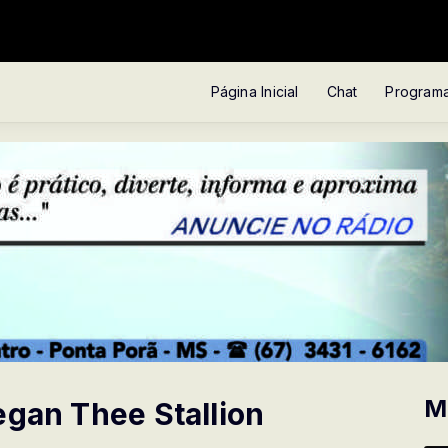
Página Inicial
Chat
Program
M
egan Thee Stallion