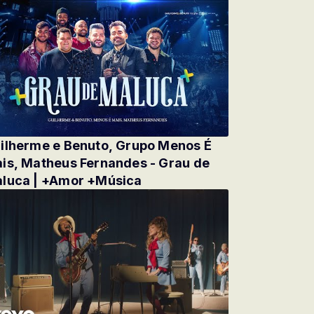
ilherme e Benuto, Grupo Menos É
is, Matheus Fernandes - Grau de
luca | +Amor +Música