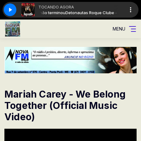
TOCANDO AGORA
lube - O dia que não terminou
Detonautas Roque Clube - O dia que não
MENU
Mariah Carey - We Belong
Together (Official Music
Video)