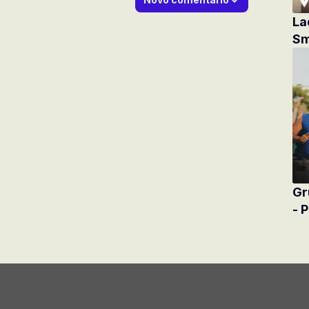
La
Sm
Gr
- 