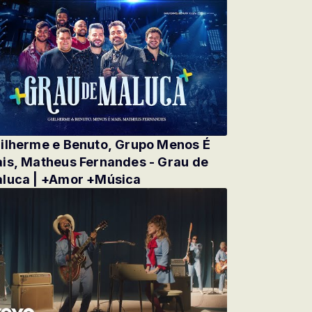
ilherme e Benuto, Grupo Menos É
is, Matheus Fernandes - Grau de
luca | +Amor +Música