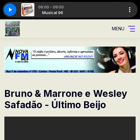
06:00 - 09:00
dade
ical 96
Musical 96
A Rádio da cidade
MENU
Bruno & Marrone e Wesley
Safadão - Último Beijo