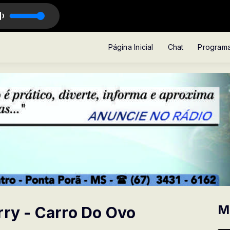
 A Revolta Dos Dandis Part II
Página Inicial
Chat
Program
M
rry - Carro Do Ovo