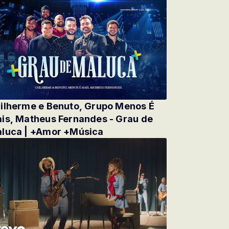
ilherme e Benuto, Grupo Menos É
is, Matheus Fernandes - Grau de
luca | +Amor +Música