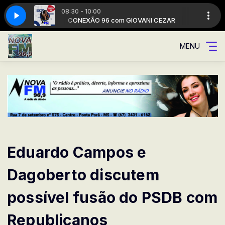
08:30 - 10:00
I CEZAR
A Rádio da cidade
CONEXÃO 96 com GIOVANI CEZAR
MENU
Eduardo Campos e
Dagoberto discutem
possível fusão do PSDB com
Republicanos