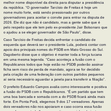
melhor nome disponível da direita para disputar a presidência
da república. “O governador Tarcísio de Freitas é hoje um
nome muito forte, está sendo pressionado por outros
governadores para aceitar o convite para entrar na disputa de
2026. Ele diz que não é candidato, mas a gente sabe que é
pelo respeito que ele tem pelo ex-presidente Jair Bolsonaro que
o ajudou a se eleger governador de São Paulo”, disse.
Caso Tarcísio de Freitas decida enfrentar o candidato de
esquerda que deverá ser o presidente Lula, poderá contar com
apoio dos principais nomes do PSDB em Mato Grosso do Sul.
Dagoberto disse que o objetivo é manter toda a força tucana
em uma mesma legenda. “Caso aconteça a fusão com o
Republicanos todos que hoje estão no PSDB poderão assinar
ficha sem risco de perda de mandato, agora se for decidido
pela criação de uma federação com outros partidos pequenos
aí seria necessário aguardar a janela para transferir a filiação”.
O prefeito Eduardo Campos avalia como interessante e positiva
a fusão do PSDB com o Republicanos. “É um partido que tem
uma boa bancada e somada com a do PSDB ficará ainda mais
forte. Em Ponta Porã, elegemos 9 dos 17 vereadores. Apenas
dois vereadores não nos apoiaram e caso ocorra essa fusão