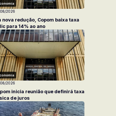
conomia
/08/2026
 nova redução, Copom baixa taxa
lic para 14% ao ano
conomia
/08/2026
pom inicia reunião que definirá taxa
sica de juros