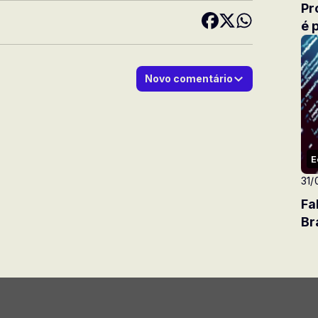
Pr
é 
Novo comentário
E
31/
Fa
Br