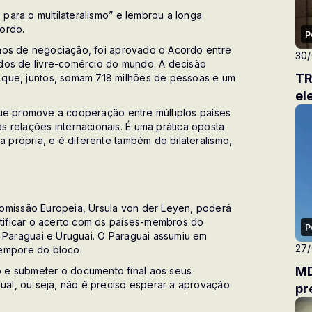
 para o multilateralismo” e lembrou a longa
ordo.
P
 anos de negociação, foi aprovado o Acordo entre
30
dos de livre-comércio do mundo. A decisão
TR
 que, juntos, somam 718 milhões de pessoas e um
el
a que promove a cooperação entre múltiplos países
 relações internacionais. É uma prática oposta
a própria, e é diferente também do bilateralismo,
omissão Europeia, Ursula von der Leyen, poderá
atificar o acerto com os países-membros do
P
, Paraguai e Uruguai. O Paraguai assumiu em
27
tempore do bloco.
MD
 e submeter o documento final aos seus
dual, ou seja, não é preciso esperar a aprovação
pr