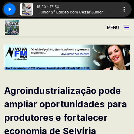
15:30 - 17:50
Cezar Junior 2ª Edição com Cezar Junior
Cezar Junio
MENU
Agroindustrialização pode
ampliar oportunidades para
produtores e fortalecer
economia de Selvíria