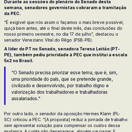
Durante as sessões do plenário do Senado desta
semana, senadores governistas cobraram a tramitação
da PEC.
“É exigível que nós assim o façamos o mais breve possível,
quiçá bem antes, até o final deste mês, das conclusões do
nosso primeiro semestre, no dia 17 de julho”, destacou o
senador Veneziano Vital do Rêgo (PSB-PB).
A líder do PT no Senado, senadora Teresa Leitão (PT-
PE), também pediu prioridade à PEC que institui a escala
5x2 no Brasil.
“O Senado precisa priorizar esse tema, que é, sim,
uma prioridade do país, que se pretende grande,
civilizado e desenvolvido, por trabalho digno e
valorização dos trabalhadores e trabalhadoras
assalariados.”
Por outro lado, o senador da oposição Hermes Klann (PL-
SC) criticou a PEC. “[A proposta] reduz a jornada de trabalho
sem apresentar solução para compensar os custos dessa
mudança. A conta não desaparece, alguém vai pagar. E,