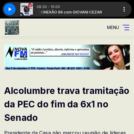
08:30 - 10:00
 CEZAR
A Rádio da cidade
CONEXÃO 96 com GIOVANI CEZAR
MENU
Alcolumbre trava tramitação
da PEC do fim da 6x1 no
Senado
Presidente da Casa não marcou reunião de líderes