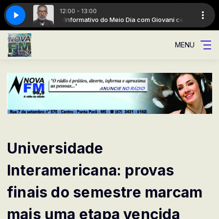
12:00 - 13:00
om Giovani cezar
A Rádio da cidade
Informativo do Meio Dia com Giovani cezar
MENU
Universidade
Interamericana: provas
finais do semestre marcam
mais uma etapa vencida