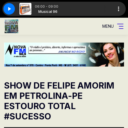
06:00 - 09:00
dade
ical 96
Musical 96
A Rádio da cidade
MENU
SHOW DE FELIPE AMORIM
EM PETROLINA-PE
ESTOURO TOTAL
#SUCESSO