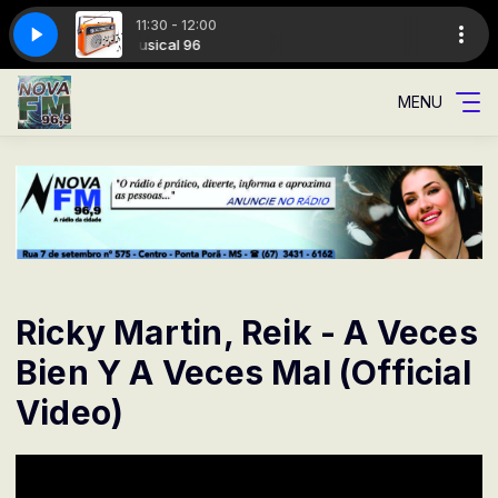
11:30 - 12:00
Dia com Giovani cezar
cal 96
Musical 96
Informativo do Meio Dia com Giovani cezar
MENU
Ricky Martin, Reik - A Veces
Bien Y A Veces Mal (Official
Video)