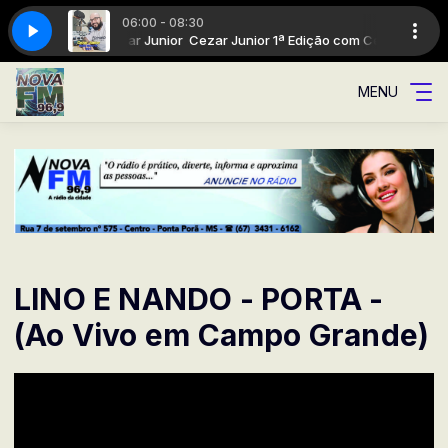
06:00 - 08:30
1ª Edição com Cezar Junior
a cidade
A Rádio da cidade
Cezar Junior 1ª Edição com Cezar Junior
MENU
LINO E NANDO - PORTA -
(Ao Vivo em Campo Grande)