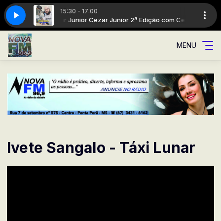
15:30 - 17:00
ª Edição com Cezar Junior
 cidade
A Rádio da cidade
Cezar Junior 2ª Edição com Cezar Junior
MENU
Ivete Sangalo - Táxi Lunar