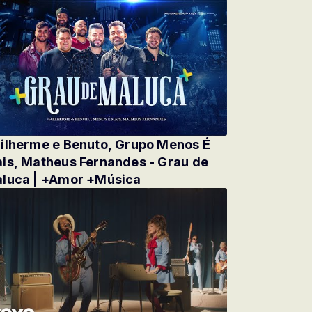
ilherme e Benuto, Grupo Menos É
is, Matheus Fernandes - Grau de
luca | +Amor +Música