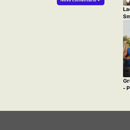
La
Sm
Gr
- 