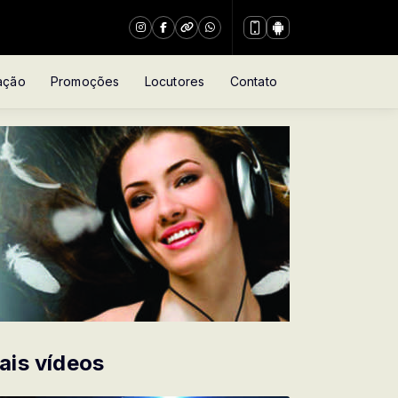
ação
Promoções
Locutores
Contato
ais vídeos