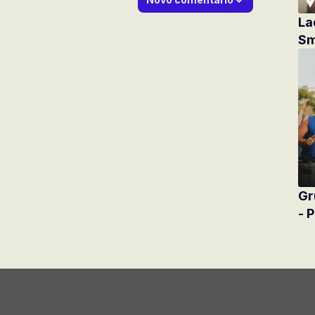
La
Sm
Gr
- 