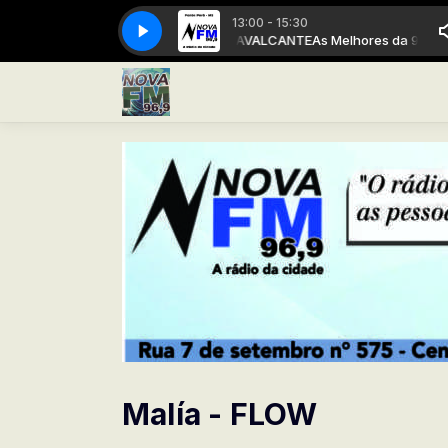
13:00 - 15:30
As Melhores da 96 com ANDRÉ CAVALCANTE
A Rádio da cidade
A Rádio da cidade
As Melhores da 96 com
Malía - FLOW