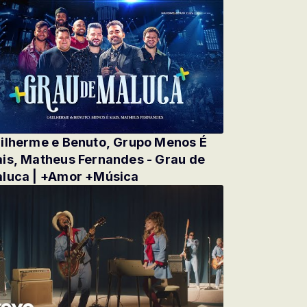
ilherme e Benuto, Grupo Menos É
is, Matheus Fernandes - Grau de
luca | +Amor +Música