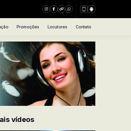
ação
Promoções
Locutores
Contato
ais vídeos