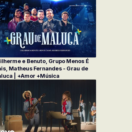
ilherme e Benuto, Grupo Menos É
is, Matheus Fernandes - Grau de
luca | +Amor +Música