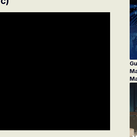
ic)
Gu
Ma
Ma