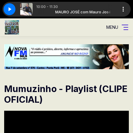
10:00 - 11:30
Mauro José
dade
A Rádio da cidade
MAURO JOSÉ com Mauro José
MENU
Mumuzinho - Playlist (CLIPE
OFICIAL)