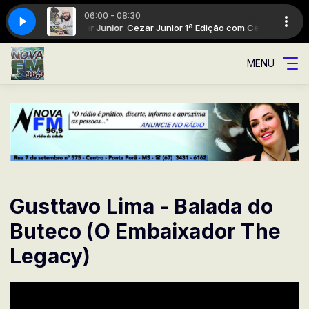
06:00 - 08:30
dição com Cezar Junior
GIOVANI CEZAR
dade
A Rádio da cidade
Cezar Junior 1ª Edição com Cezar Junior
CONEXÃO 96 com GIOVANI CEZAR
MENU
Gusttavo Lima - Balada do
Buteco (O Embaixador The
Legacy)