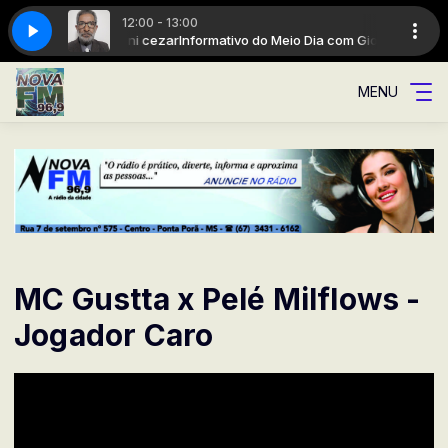
12:00 - 13:00
 Dia com Giovani cezar
ade
A Rádio da cidade
Informativo do Meio Dia com Giovani cezar
MENU
MC Gustta x Pelé Milflows -
Jogador Caro