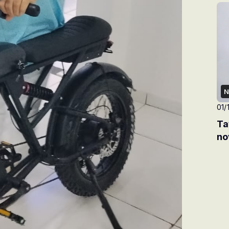
N
01/
Ta
no