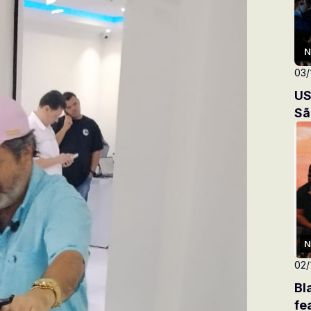
N
03/
US
Sã
N
02/
Bl
fe