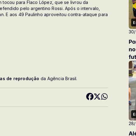
n tocou para Flaco López, que se livrou da
fendido pelo argentino Rossi. Após o intervalo,
an. E aos 49 Paulinho aproveitou contra-ataque para
E
30
Po
no Festival sul-mato-grossens
fu
cas de reprodução
da Agência Brasil.
E
28
Al