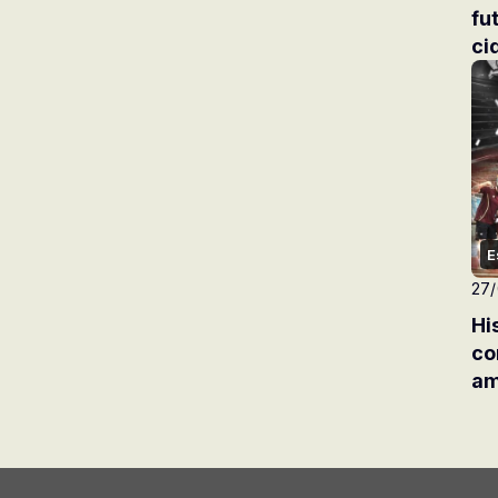
futebol, a
ci
E
27
Hi
co
am