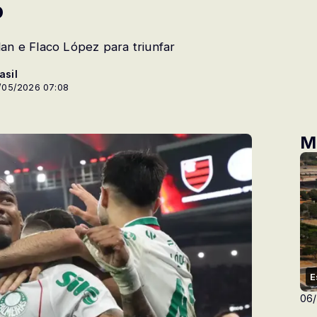
o
an e Flaco López para triunfar
asil
/05/2026 07:08
M
E
06