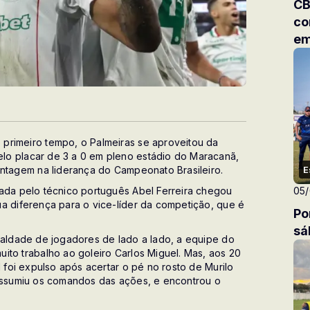
CB
co
em
primeiro tempo, o Palmeiras se aproveitou da
lo placar de 3 a 0 em pleno estádio do Maracanã,
antagem na liderança do Campeonato Brasileiro.
E
dada pelo técnico português Abel Ferreira chegou
05
a diferença para o vice-líder da competição, que é
Po
sá
ualdade de jogadores de lado a lado, a equipe do
ito trabalho ao goleiro Carlos Miguel. Mas, aos 20
l foi expulso após acertar o pé no rosto de Murilo
 assumiu os comandos das ações, e encontrou o