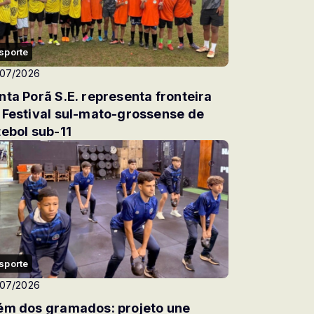
sporte
/07/2026
nta Porã S.E. representa fronteira
e de
tebol sub-11
sporte
/07/2026
ém dos gramados: projeto une