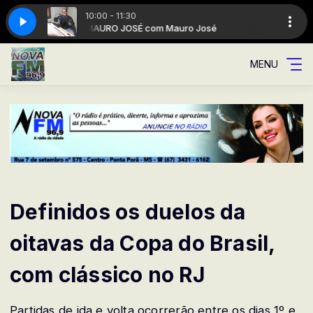
10:00 - 11:30
osé
96
Musical 96
A Rádio da cidade
MAURO JOSÉ com Mauro José
MENU
Definidos os duelos da
oitavas da Copa do Brasil,
com clássico no RJ
Partidas de ida e volta ocorrerão entre os dias 1º e