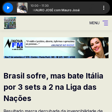
10:00 - 11:30
José
MAURO JOSÉ com Mauro José
MENU
Brasil sofre, mas bate Itália
por 3 sets a 2 na Liga das
Nações
Resultado marca derrubada da invencibilidade de