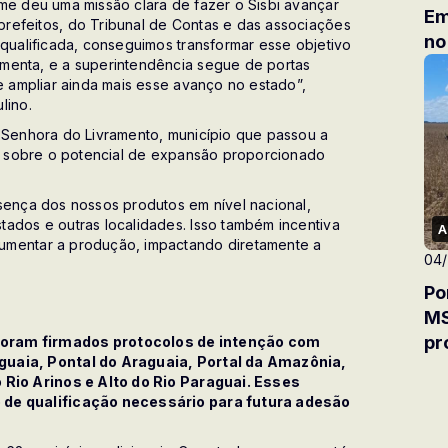
me deu uma missão clara de fazer o Sisbi avançar
Em
refeitos, do Tribunal de Contas e das associações
no
 qualificada, conseguimos transformar esse objetivo
menta, e a superintendência segue de portas
 e ampliar ainda mais esse avanço no estado”,
lino.
a Senhora do Livramento, município que passou a
ou sobre o potencial de expansão proporcionado
sença dos nossos produtos em nível nacional,
ados e outras localidades. Isso também incentiva
A
umentar a produção, impactando diretamente a
04
Po
MS
pr
foram firmados protocolos de intenção com
guaia, Pontal do Araguaia, Portal da Amazônia,
o Rio Arinos e Alto do Rio Paraguai. Esses
o de qualificação necessário para futura adesão