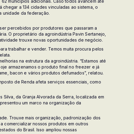
 62 municípios adicionais. Caso todos avancem até
á chegar a 134 cidades vinculadas ao sistema, o
a unidade da federação.
 ser percebidos por produtores que passaram a
ia. O proprietário da agroindústria Pavin Sertanejo,
 atividade trouxe novas oportunidades de negócio.
para trabalhar e vender. Temos muita procura pelos
lata.
horias na estrutura da agroindústria. “Estamos até
oje armazenamos o produto final no freezer e já
lame, bacon e vários produtos defumados”, relatou.
posto de Renda afeta serviços essenciais, como
 Silva, da Granja Alvorada da Serra, localizada em
representou um marco na organização da
dade. Trouxe mais organização, padronização dos
 a comercializar nossos produtos em outros
estados do Brasil. Isso ampliou nossas