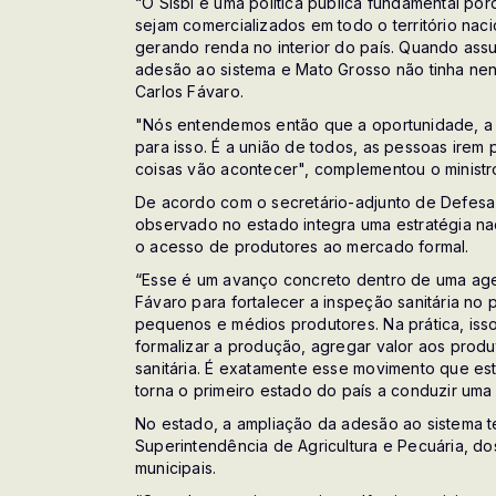
“O Sisbi é uma política pública fundamental po
sejam comercializados em todo o território nac
gerando renda no interior do país. Quando assu
adesão ao sistema e Mato Grosso não tinha nen
Carlos Fávaro.
"Nós entendemos então que a oportunidade, a 
para isso. É a união de todos, as pessoas irem 
coisas vão acontecer", complementou o ministr
De acordo com o secretário-adjunto de Defesa
observado no estado integra uma estratégia nac
o acesso de produtores ao mercado formal.
“Esse é um avanço concreto dentro de uma agen
Fávaro para fortalecer a inspeção sanitária no
pequenos e médios produtores. Na prática, isso
formalizar a produção, agregar valor aos prod
sanitária. É exatamente esse movimento que e
torna o primeiro estado do país a conduzir uma
No estado, a ampliação da adesão ao sistema 
Superintendência de Agricultura e Pecuária, do
municipais.