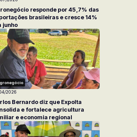
ronegócio responde por 45,7% das
portações brasileiras e cresce 14%
 junho
gronegócio
04/2026
rlos Bernardo diz que ExpoIta
nsolida e fortalece agricultura
miliar e economia regional