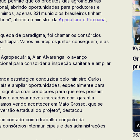
rque permite que os produtos das agroindústrias
ional, abrindo oportunidades para produtores e
mimos, apenas 331 municípios brasileiros tinham
hum”, afirmou o ministro da
Agricultura e Pecuária
,
queda de paradigma, foi chamar os consórcios
A
participar. Vários municípios juntos conseguem, e as
o.
10/
 Agropecuária, Alan Alvarenga, o avanço
Gr
ional para consolidar a inspeção sanitária e ampliar
pr
da estratégica conduzida pelo ministro Carlos
 país e ampliar oportunidades, especialmente para
 significa criar condições para que eles possam
utos e acessar novos mercados com garantia
stamos vendo acontecer em Mato Grosso, que se
 versão estadual do projeto”, destacou.
tem contado com o trabalho conjunto da
A
s consórcios intermunicipais e das administrações
06