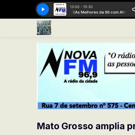
13:00 - 15:30
 da 96 com ANDRÉ CAVALCANTE
A Rádio da cidade
A Rádio da cidade
As Melhores da 96 com ANDRÉ CAVALC
Mato Grosso amplia p